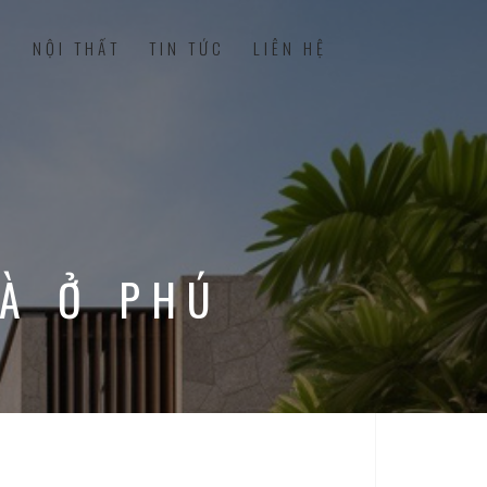
C
NỘI THẤT
TIN TỨC
LIÊN HỆ
HÀ Ở PHÚ