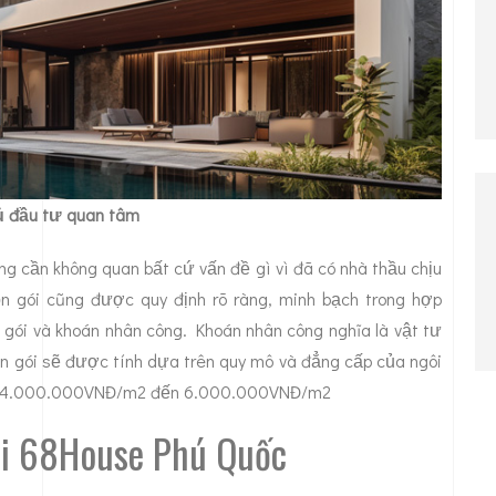
hủ đầu tư quan tâm
ng cần không quan bất cứ vấn đề gì vì đã có nhà thầu chịu
ọn gói cũng được quy định rõ ràng, minh bạch trong hợp
n gói và khoán nhân công. Khoán nhân công nghĩa là vật tư
ọn gói sẽ được tính dựa trên quy mô và đẳng cấp của ngôi
từ 4.000.000VNĐ/m2 đến 6.000.000VNĐ/m2
tại 68House Phú Quốc