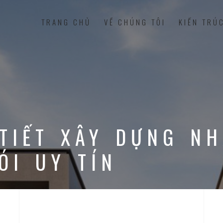
TRANG CHỦ
VỀ CHÚNG TÔI
KIẾN TRÚ
 TIẾT XÂY DỰNG N
ÓI UY TÍN