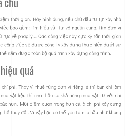
a chủ
t kiệm thời gian. Hãy hình dung, nếu chủ đầu tư tự xây nhà
việc bao gồm: tìm hiểu vật tư và nguồn cung, tìm đơn vị
hủ tục về pháp lý,… Các công việc này cực kỳ tốn thời gian
các công việc sẽ được công ty xây dựng thực hiện dưới sự
ó thể nắm được toàn bộ quá trình xây dựng công trình.
 hiệu quả
m chi phí. Thay vì thuê từng đơn vị riêng lẻ thì bạn chỉ làm
mua vật liệu thì nhà thầu có khả năng mua vật tư với chi
bảo hơn. Một điểm quan trọng hơn cả là chi phí xây dựng
 thể thay đổi. Vì vậy bạn có thể yên tâm là hầu như không